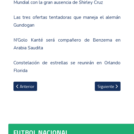
Mundial con la gran ausencia de Shirley Cruz
Las tres ofertas tentadoras que maneja el alemán
Gundogan
N'Golo Kanté será compañero de Benzema en
Arabia Saudita
Constelación de estrellas se reunirán en Orlando
Florida
Artículo anterior: El sentido mensaje con el que Michael Barrante
Artículo siguiente: 
Anterior
Siguiente
FUTBOL NACIONAL