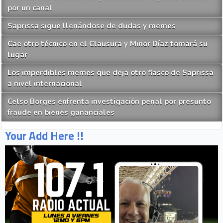
por un canal
Saprissa sigue llenándose de dudas y memes
Cae otro técnico en el Clausura y Minor Díaz tomará su
lugar
Los imperdibles memes que deja otro fiasco de Saprissa
a nivel internacional
Celso Borges enfrenta investigación penal por presunto
fraude en bienes gananciales
Your Add Here !!