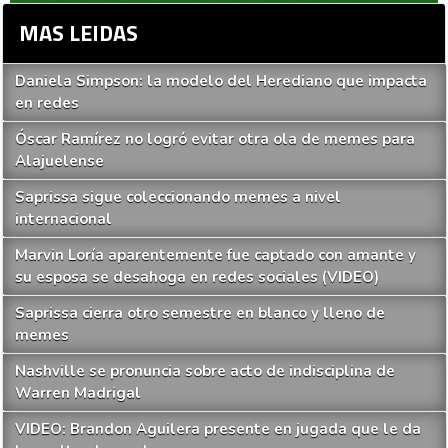
MAS LEIDAS
Daniela Simpson: la modelo del Herediano que impacta
en redes
Óscar Ramírez no logró evitar otra ola de memes para
Alajuelense
Saprissa sigue coleccionando memes a nivel
internacional
Marvin Loría aparentemente fue captado con amante y
su esposa se desahoga en redes sociales (VIDEO)
Saprissa cierra otro semestre en blanco y lleno de
memes
Nashville se pronuncia sobre acto de indisciplina de
Warren Madrigal
VIDEO: Brandon Aguilera presente en jugada que le da