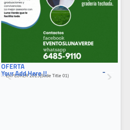
EXPLORER
2013(Slide
OFERTA
Title 01)
Your Add Here !!
EXPLORER
2013(Slide
Caption 02)