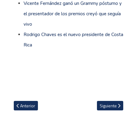
Vicente Fernández ganó un Grammy póstumo y
el presentador de los premios creyó que seguía
vivo
Rodrigo Chaves es el nuevo presidente de Costa
Rica
Artículo anterior: La BBC Mundo analiza los principales desafíos
Artículo siguiente:
Anterior
Siguiente