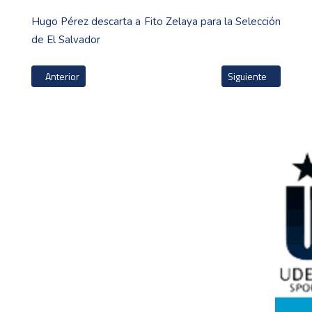
Hugo Pérez descarta a Fito Zelaya para la Selección
de El Salvador
Artículo anterior: Falleció Enoc Hernández : la voz de Turrialba
Artículo siguiente: 
Anterior
Siguiente