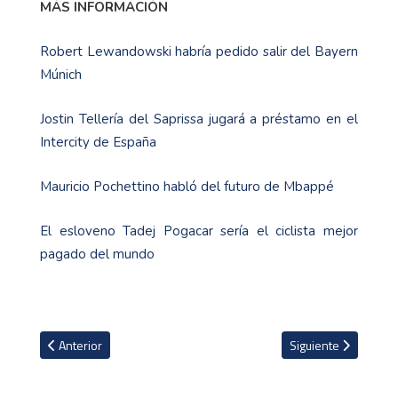
MÁS INFORMACIÓN
Robert Lewandowski habría pedido salir del Bayern
Múnich
Jostin Tellería del Saprissa jugará a préstamo en el
Intercity de España
Mauricio Pochettino habló del futuro de Mbappé
El esloveno Tadej Pogacar sería el ciclista mejor
pagado del mundo
Artículo anterior: Mauricio Pochettino no garantiza la titularidad d
Artículo siguiente: J
Anterior
Siguiente