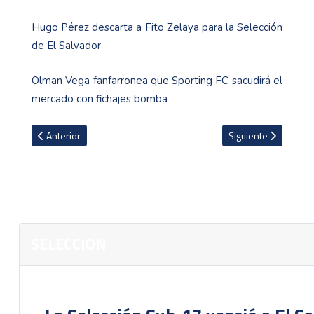
Hugo Pérez descarta a Fito Zelaya para la Selección
de El Salvador
Olman Vega fanfarronea que Sporting FC sacudirá el
mercado con fichajes bomba
Artículo anterior: La Sele jugará la eliminatoria mundialista con afic
Artículo siguiente: E
Anterior
Siguiente
SELECCION