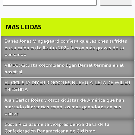
MAS LEIDAS
Danés Jonas Vingegaard confiesa que lesiones sufridas
en su caída en la Itzulia 2024 fueron más graves de lo
pensando
VIDEO: Ciclista colombiano Egan Bernal termina en el
hospital
EL CICLISTA DIYER RINCÓN ES NUEVO ATLETA DE WILIER
TRIESTINA
Juan Carlos Rojas y otros ciclistas de América que han
marcado diferencias como los más ganadores en sus
países
Costa Rica asume la vicepresidencia de la de la
Confederación Panamericana de Ciclismo