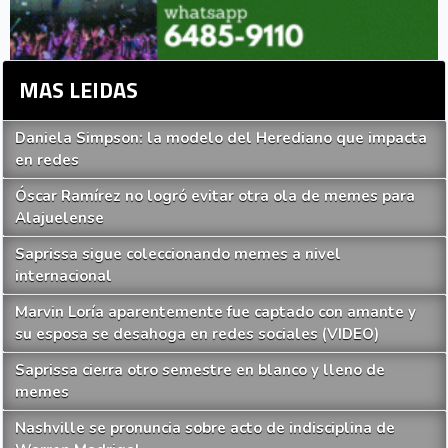
MAS LEIDAS
Daniela Simpson: la modelo del Herediano que impacta
en redes
Óscar Ramírez no logró evitar otra ola de memes para
Alajuelense
Saprissa sigue coleccionando memes a nivel
internacional
Marvin Loría aparentemente fue captado con amante y
su esposa se desahoga en redes sociales (VIDEO)
Saprissa cierra otro semestre en blanco y lleno de
memes
Nashville se pronuncia sobre acto de indisciplina de