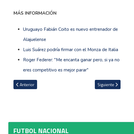
MÁS INFORMACIÓN
Uruguayo Fabián Coito es nuevo entrenador de
Alajuelense
Luis Suárez podría firmar con el Monza de Italia
Roger Federer: "Me encanta ganar pero, si ya no
eres competitivo es mejor parar"
Artículo anterior: Alonso Solís es nuevo entrenador de Garabito e
Artículo siguiente: 
Anterior
Siguiente
FUTBOL NACIONAL