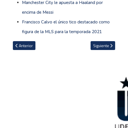
Manchester City le apuesta a Haaland por
encima de Messi
Francisco Calvo el único tico destacado como
figura de la MLS para la temporada 2021
Artículo anterior: Andrey Amador ocupó el puesto 63 en el Gran P
Artículo siguiente: F
Anterior
Siguiente