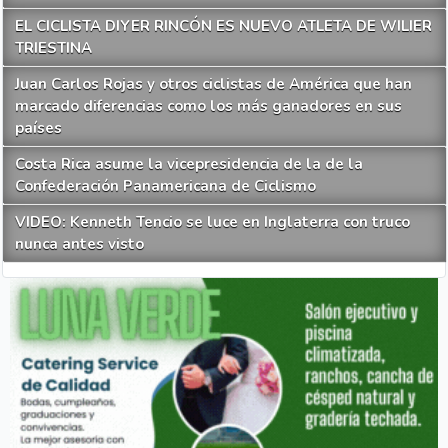
EL CICLISTA DIYER RINCÓN ES NUEVO ATLETA DE WILIER
TRIESTINA
Juan Carlos Rojas y otros ciclistas de América que han
marcado diferencias como los más ganadores en sus
países
Costa Rica asume la vicepresidencia de la de la
Confederación Panamericana de Ciclismo
VIDEO: Kenneth Tencio se luce en Inglaterra con truco
nunca antes visto