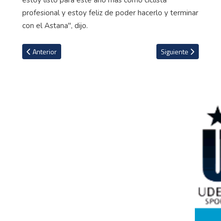
estoy listo para este año más como ciclista
profesional y estoy feliz de poder hacerlo y terminar
con el Astana", dijo.
Artículo anterior: Esloveno Primoz Roglic deja Jumbo Visma y ahor
Artículo siguiente:
Anterior
Siguiente