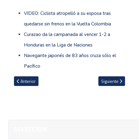
VIDEO: Ciclista atropelló a su esposa tras
quedarse sin frenos en la Vuelta Colombia
Curazao da la campanada al vencer 1-2 a
Honduras en la Liga de Naciones
Navegante japonés de 83 años cruza sólo el
Pacífico
Artículo anterior: La Sele ya está en Catar
Artículo siguiente: 
Anterior
Siguiente
SELECCION