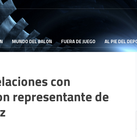
ON
MUNDO DEL BALON
FUERA DE JUEGO
AL PIE DEL DE
laciones con
on representante de
z