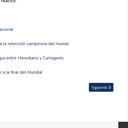
realizó.
acional
 a la selección campeona del mundo
Copa entre Herediano y Cartaginés
a la final del Mundial
 cumpleaños 36
Artículo siguiente: VI
Siguiente
LEG