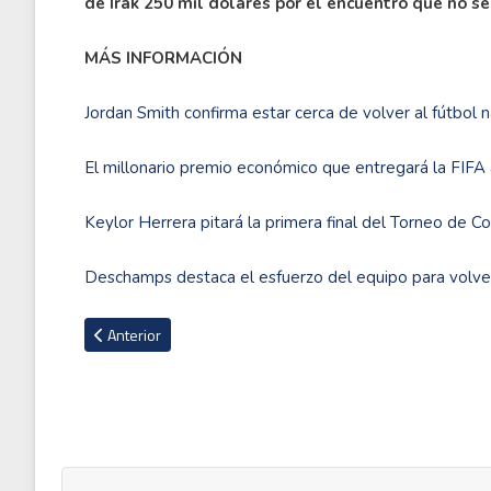
de Irak 250 mil dólares por el encuentro que no se 
MÁS INFORMACIÓN
Jordan Smith confirma estar cerca de volver al fútbol n
El millonario premio económico que entregará la FIFA
Keylor Herrera pitará la primera final del Torneo de 
Deschamps destaca el esfuerzo del equipo para volver 
Artículo anterior: PSG le dedica video a Keylor Navas en su
Anterior