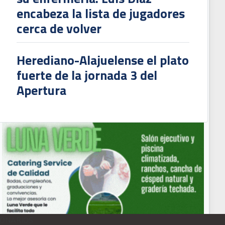
encabeza la lista de jugadores
cerca de volver
Herediano-Alajuelense el plato
fuerte de la jornada 3 del
Apertura
DEO: La Fedefútbol hace oficial la llegada del argentino Claudio Vivas como d
IONARIOS