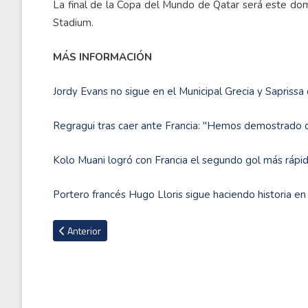
La final de la Copa del Mundo de Qatar será este domi
Stadium.
MÁS INFORMACIÓN
Jordy Evans no sigue en el Municipal Grecia y Saprissa 
Regragui tras caer ante Francia: "Hemos demostrado q
Kolo Muani logró con Francia el segundo gol más rápid
Portero francés Hugo Lloris sigue haciendo historia en
Artículo anterior: El millonario premio económico que entreg
Anterior