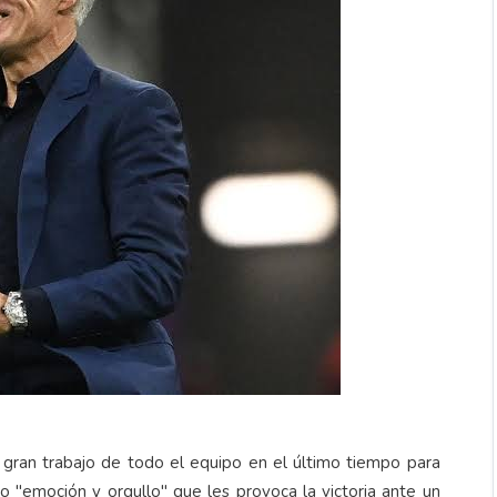
 gran trabajo de todo el equipo en el último tiempo para
lo "emoción y orgullo" que les provoca la victoria ante un