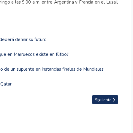
ngo a las 9:00 a.m. entre Argentina y Francia en el Lusail
deberá definir su futuro
ue en Marruecos existe en fútbol"
o de un suplente en instancias finales de Mundiales
 Qatar
ará la FIFA a la selección campeona del mundo
Artículo siguiente: R
Siguiente