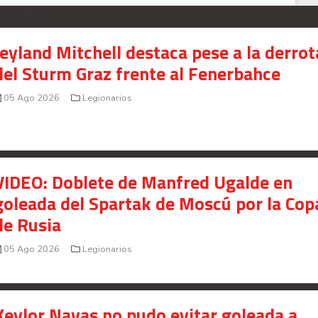
IONARIOS
Jeyland Mitchell destaca pese a la derrot
del Sturm Graz frente al Fenerbahce
05 Ago 2026
Legionarios
VIDEO: Doblete de Manfred Ugalde en
goleada del Spartak de Moscú por la Cop
de Rusia
05 Ago 2026
Legionarios
Keylor Navas no pudo evitar goleada a