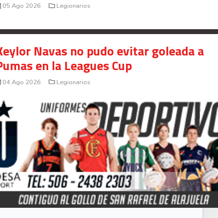
05 Ago 2026
Legionarios
Keylor Navas no pudo evitar goleada a
Pumas en la Leagues Cup
04 Ago 2026
Legionarios