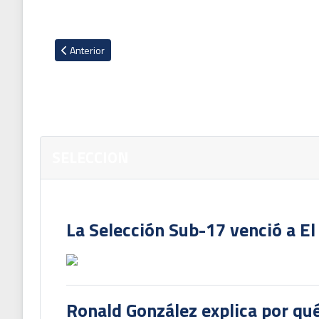
Artículo anterior: Costa Rica confirma amistosos ante Corea 
Anterior
SELECCION
La Selección Sub-17 venció a El
Ronald González explica por qué