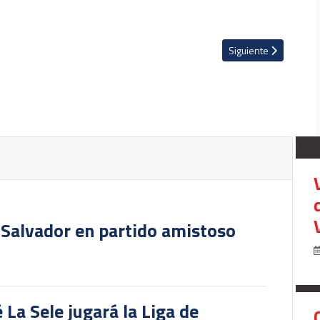
del Sur y Uzbekistán en gira por Asia en septiembre
Artículo siguiente: L
Siguiente
LEG
 Salvador en partido amistoso
 La Sele jugará la Liga de