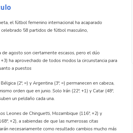
culo
neta, el fútbol femenino internacional ha acaparado
n celebrado 58 partidos de fútbol masculino,
a de agosto son ciertamente escasos, pero el dúo
, +3) ha aprovechado de todos modos la circunstancia para
cuanto a puestos
, Bélgica (2ª, =) y Argentina (3ª, =) permanecen en cabeza,
ismo orden que en junio. Solo Irán (22ª, +1) y Catar (48ª,
, suben un peldaño cada una.
 los Leones de Chinguetti, Mozambique (116ª, +2) y
168ª, +2), a sabiendas de que las numerosas citas
e, darán necesariamente como resultado cambios mucho más