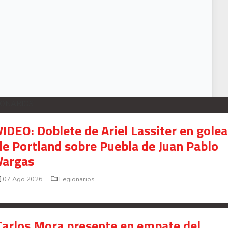
uis Fernando Suárez asegura que el único jugador fijo para el Mundial es Bry
IONARIOS
VIDEO: Doblete de Ariel Lassiter en gole
de Portland sobre Puebla de Juan Pablo
Vargas
07 Ago 2026
Legionarios
Carlos Mora presente en empate del