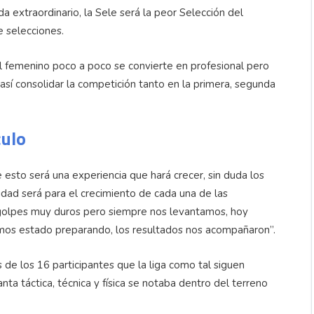
da extraordinario, la Sele será la peor Selección del
e selecciones.
ol femenino poco a poco se convierte en profesional pero
sí consolidar la competición tanto en la primera, segunda
culo
sto será una experiencia que hará crecer, sin duda los
idad será para el crecimiento de cada una de las
o golpes muy duros pero siempre nos levantamos, hoy
emos estado preparando, los resultados nos acompañaron”.
de los 16 participantes que la liga como tal siguen
anta táctica, técnica y física se notaba dentro del terreno