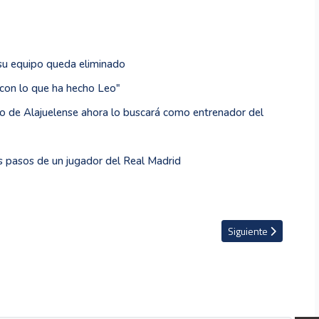
su equipo queda eliminado
 con lo que ha hecho Leo"
o de Alajuelense ahora lo buscará como entrenador del
s pasos de un jugador del Real Madrid
o estuvo a la altura en la Copa del Mundo
Artículo siguiente: ¿
Siguiente