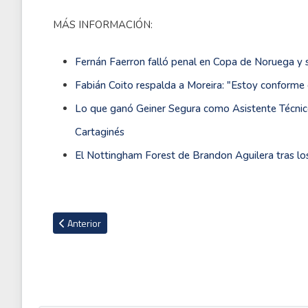
MÁS INFORMACIÓN:
Fernán Faerron falló penal en Copa de Noruega y 
Fabián Coito respalda a Moreira: "Estoy conforme
Lo que ganó Geiner Segura como Asistente Técnic
Cartaginés
El Nottingham Forest de Brandon Aguilera tras lo
Artículo anterior: Estadísticamente la Sele Femenina Sub20 n
Anterior