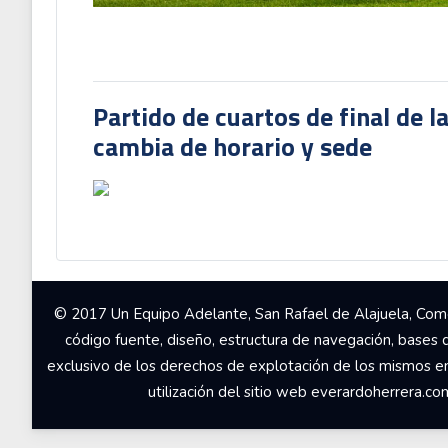
Partido de cuartos de final de l
cambia de horario y sede
© 2017 Un Equipo Adelante, San Rafael de Alajuela, Come
código fuente, diseño, estructura de navegación, bases 
exclusivo de los derechos de explotación de los mismos en c
utilización del sitio web everardoherrera.c