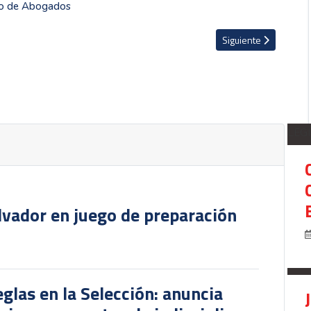
gio de Abogados
e Ignacio Hierro en la Fedefútbol
Artículo siguiente: C
Siguiente
LEG
lvador en juego de preparación
glas en la Selección: anuncia