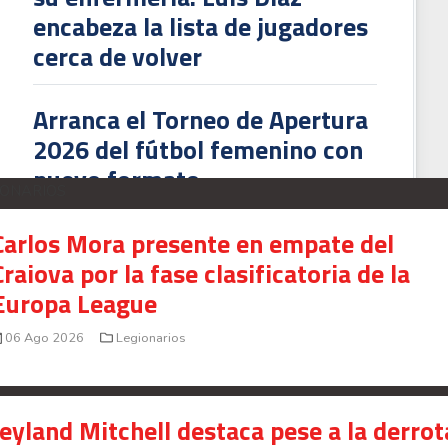
encabeza la lista de jugadores
cerca de volver
osta Rica debuta con victoria sobre El Salvador en el torneo Uncaf FIFA Forwa
Arranca el Torneo de Apertura
2026 del fútbol femenino con
nuevo formato
IONARIOS
Carlos Mora presente en empate del
Craiova por la fase clasificatoria de la
Europa League
06 Ago 2026
Legionarios
Jeyland Mitchell destaca pese a la derrot