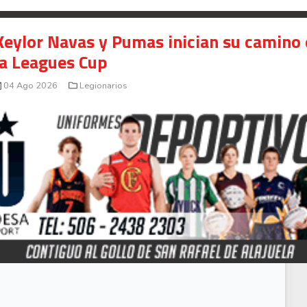
Keylor Navas y Pumas inician su camino
la Leagues Cup
04 Ago 2026
Legionarios