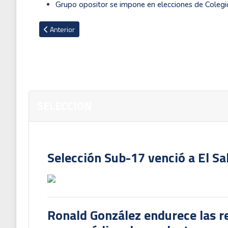
Grupo opositor se impone en elecciones de Cole
Artículo anterior: Se viene día clave para conocer el futuro d
Anterior
SELECCION
Selección Sub-17 venció a El Sa
Ronald González endurece las re