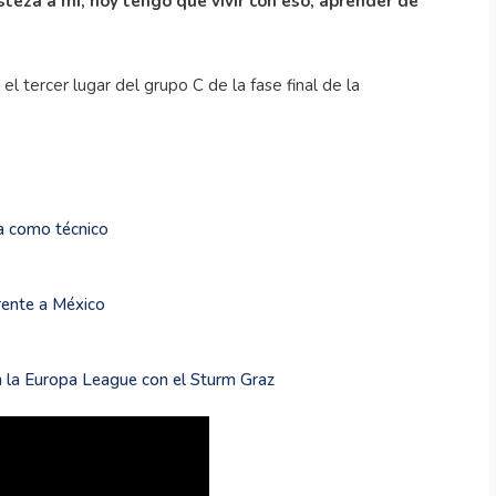
steza a mí, hoy tengo qué vivir con eso, aprender de
el tercer lugar del grupo C de la fase final de la
ra como técnico
rente a México
 en la Europa League con el Sturm Graz