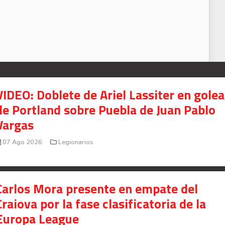
elección Sub-16 de Costa Rica cae por goleada frente a México
IONARIOS
VIDEO: Doblete de Ariel Lassiter en gole
de Portland sobre Puebla de Juan Pablo
Vargas
07 Ago 2026
Legionarios
Carlos Mora presente en empate del
Craiova por la fase clasificatoria de la
Europa League