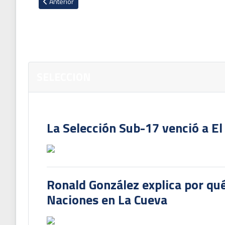
Artículo anterior: Selección Sub-16 Masculina triunfó sobre
Anterior
SELECCION
La Selección Sub-17 venció a El
Ronald González explica por qué
Naciones en La Cueva