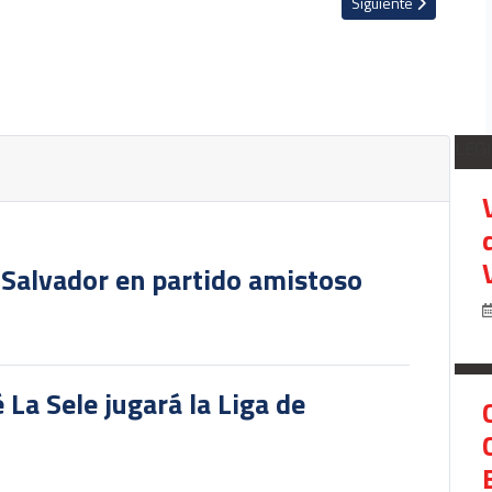
 República Dominicana por el Torneo de Naciones
Artículo siguiente: S
Siguiente
LEG
 Salvador en partido amistoso
 La Sele jugará la Liga de