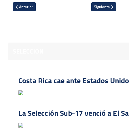
Artículo anterior: Selección Femenina Sub-16 golea a Panamá en 
Artículo siguiente: L
Anterior
Siguiente
SELECCION
Costa Rica cae ante Estados Unido
La Selección Sub-17 venció a El S