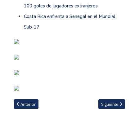
100 goles de jugadores extranjeros
Costa Rica enfrenta a Senegal en el Mundial
Sub-17
Artículo anterior: VIDEO: Costa Rica pierde contra Senegal y se jug
Artículo siguiente: L
Anterior
Siguiente