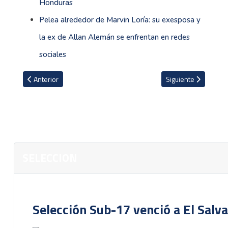
Honduras
Pelea alrededor de Marvin Loría: su exesposa y
la ex de Allan Alemán se enfrentan en redes
sociales
Artículo anterior: "Hay muchos intereses sobre La Sele", dice gere
Artículo siguiente: 
Anterior
Siguiente
SELECCION
Selección Sub-17 venció a El Salv