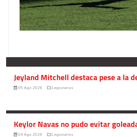
LEGIONARIOS
Jeyland Mitchell destaca pese a la 
05 Ago 2026
Legionarios
Keylor Navas no pudo evitar golead
04 Ago 2026
Legionarios