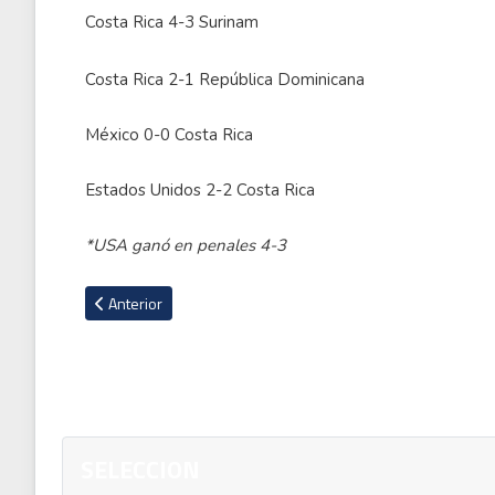
Costa Rica 4-3 Surinam
Costa Rica 2-1 República Dominicana
México 0-0 Costa Rica
Estados Unidos 2-2 Costa Rica
*USA ganó en penales 4-3
Artículo anterior: VIDEO: Tim Krul revive la noche que destro
Anterior
SELECCION