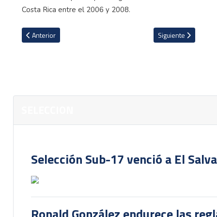
Costa Rica entre el 2006 y 2008.
Artículo anterior: Regreso de Keylor Navas y varias caras nuevas 
Artículo siguiente: L
Anterior
Siguiente
SELECCION
Selección Sub-17 venció a El Salv
Ronald González endurece las regl