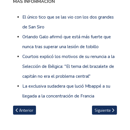
MÁS INFORMACIÓN
El único tico que se las vio con los dos grandes
de San Siro
Orlando Galo afirmó que está más fuerte que
nunca tras superar una lesión de tobillo
Courtois explicó los motivos de su renuncia a la
Selección de Bélgica: "El tema del brazalete de
capitán no era el problema central"
La exclusiva sudadera que lució Mbappé a su
llegada a la concentración de Francia
Artículo anterior: Costa Rica enfrentará a un Belice que llega con u
Artículo siguiente: 
Anterior
Siguiente