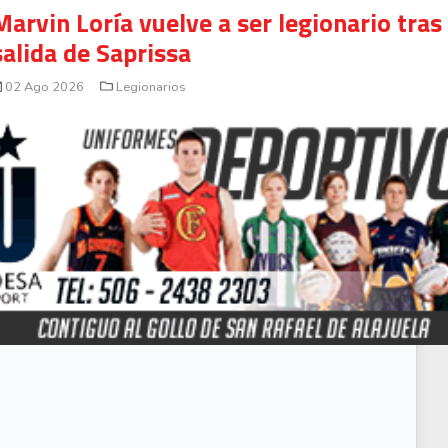
Marvin Loría vuelve a ser legionario tras
salida de Saprissa
02 Ago 2026
Legionarios