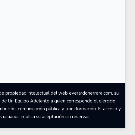
de propiedad intelectual del web everardoherrera.com, su
d de Un Equipo Adelante a quien corresponde el ejercicio
ribución, comunicación pública y transformación. El acceso y
usuarios implica su aceptación sin reservas.