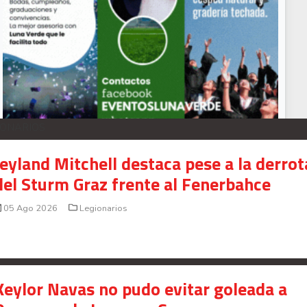
os convocados de Surinam para medirse a Costa Rica
IONARIOS
Your Add Here !!
Jeyland Mitchell destaca pese a la derrot
del Sturm Graz frente al Fenerbahce
05 Ago 2026
Legionarios
Keylor Navas no pudo evitar goleada a