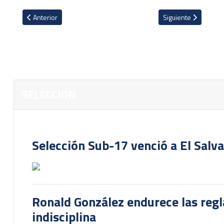
Artículo anterior: VIDEO: El papel que tendrá Randall Poveda en n
Artículo siguiente: 
Anterior
Siguiente
SELECCION
Selección Sub-17 venció a El Salv
Ronald González endurece las regl
indisciplina