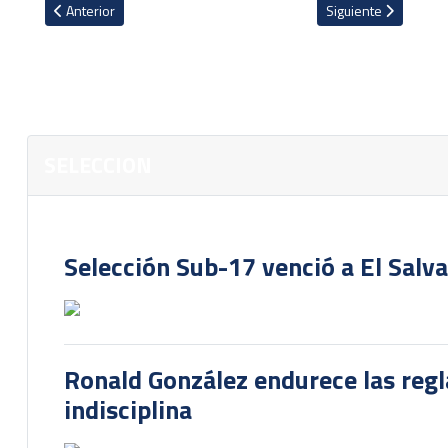
Artículo anterior: Técnico de Newell’s confiesa de que se trató c
Artículo siguiente: 
Anterior
Siguiente
SELECCION
Selección Sub-17 venció a El Salv
Ronald González endurece las regl
indisciplina