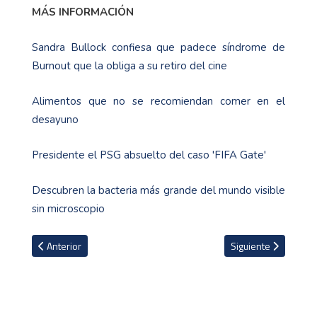
MÁS INFORMACIÓN
Sandra Bullock confiesa que padece síndrome de
Burnout que la obliga a su retiro del cine
Alimentos que no se recomiendan comer en el
desayuno
Presidente el PSG absuelto del caso 'FIFA Gate'
Descubren la bacteria más grande del mundo visible
sin microscopio
Artículo anterior: Basquetbolista panameño Iverson Molinar fichará
Artículo siguiente: N
Anterior
Siguiente