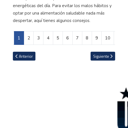
energéticas del día. Para evitar los malos hábitos y
optar por una alimentación saludable nada más
despertar, aquí tienes algunos consejos.
1
2
3
4
5
6
7
8
9
10
Artículo anterior: Los fichajes más importantes en la historia del f
Artículo siguiente: 
Anterior
Siguiente