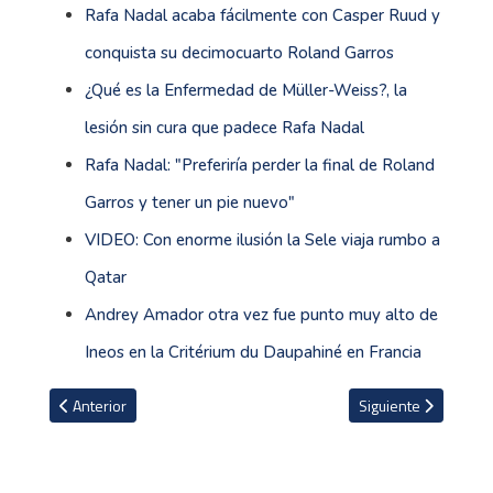
Rafa Nadal acaba fácilmente con Casper Ruud y
conquista su decimocuarto Roland Garros
¿Qué es la Enfermedad de Müller-Weiss?, la
lesión sin cura que padece Rafa Nadal
Rafa Nadal: "Preferiría perder la final de Roland
Garros y tener un pie nuevo"
VIDEO: Con enorme ilusión la Sele viaja rumbo a
Qatar
Andrey Amador otra vez fue punto muy alto de
Ineos en la Critérium du Daupahiné en Francia
Artículo anterior: Navegante japonés de 83 años cruza sólo el Pací
Artículo siguiente: 
Anterior
Siguiente