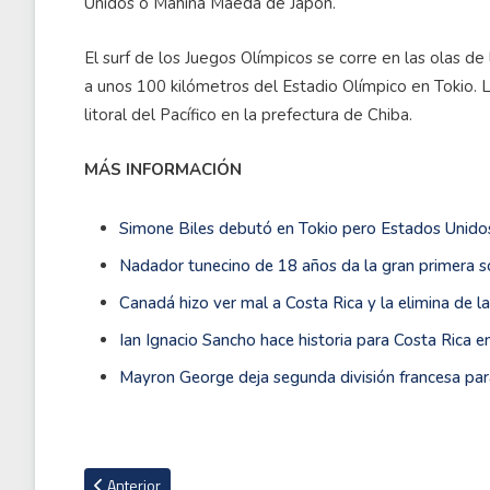
Unidos o Mahina Maeda de Japón.
El surf de los Juegos Olímpicos se corre en las olas d
a unos 100 kilómetros del Estadio Olímpico en Tokio. L
litoral del Pacífico en la prefectura de Chiba.
MÁS INFORMACIÓN
Simone Biles debutó en Tokio pero Estados Unidos
Nadador tunecino de 18 años da la gran primera s
Canadá hizo ver mal a Costa Rica y la elimina de l
Ian Ignacio Sancho hace historia para Costa Rica e
Mayron George deja segunda división francesa para
Artículo anterior: Luciana Alvarado es destacada a nivel mundi
Anterior