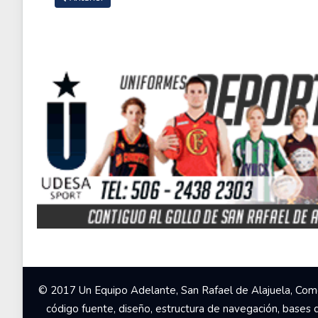
© 2017 Un Equipo Adelante, San Rafael de Alajuela, Come
código fuente, diseño, estructura de navegación, bases 