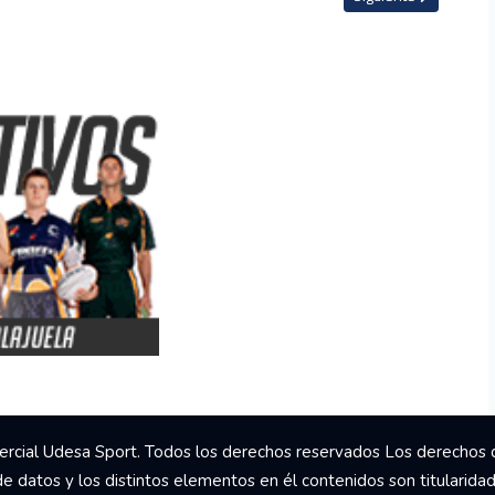
rcial Udesa Sport. Todos los derechos reservados Los derechos 
de datos y los distintos elementos en él contenidos son titularida