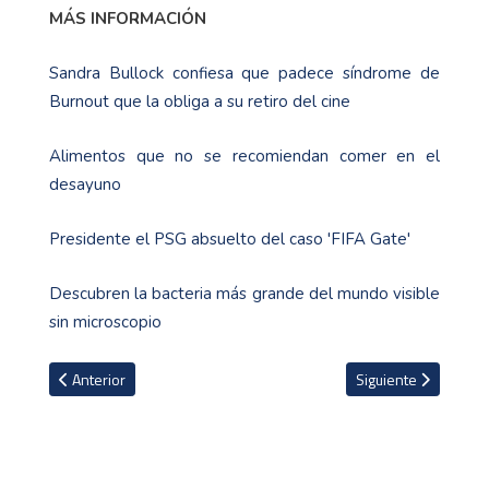
MÁS INFORMACIÓN
Sandra Bullock confiesa que padece síndrome de
Burnout que la obliga a su retiro del cine
Alimentos que no se recomiendan comer en el
desayuno
Presidente el PSG absuelto del caso 'FIFA Gate'
Descubren la bacteria más grande del mundo visible
sin microscopio
Artículo anterior: Basquetbolista panameño Iverson Molinar fichará
Artículo siguiente: N
Anterior
Siguiente