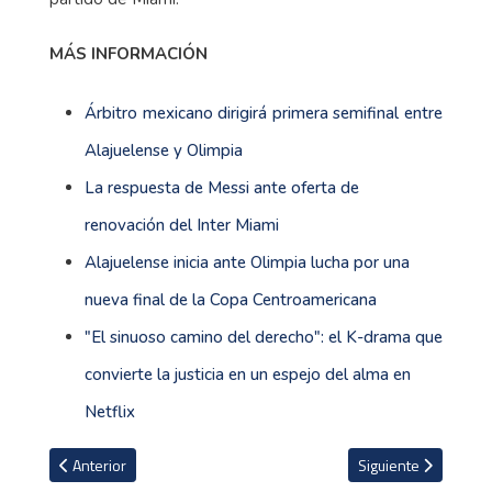
MÁS INFORMACIÓN
Árbitro mexicano dirigirá primera semifinal entre
Alajuelense y Olimpia
La respuesta de Messi ante oferta de
renovación del Inter Miami
Alajuelense inicia ante Olimpia lucha por una
nueva final de la Copa Centroamericana
"El sinuoso camino del derecho": el K-drama que
convierte la justicia en un espejo del alma en
Netflix
Artículo anterior: Ex nadadora tica Marcela Cuesta: "Si yo con 16 
Artículo siguiente: 
Anterior
Siguiente