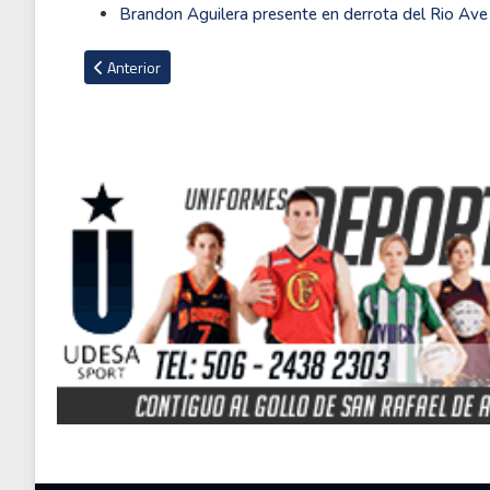
Brandon Aguilera presente en derrota del Rio Ave
Artículo anterior: Crónica del día: juventud, récords y sorpr
Anterior