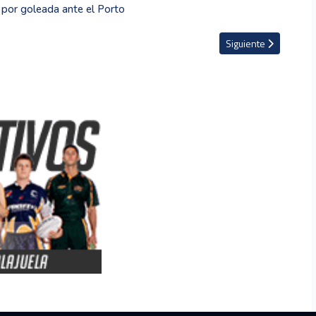
 por goleada ante el Porto
esas en Tokio 2025
Artículo siguiente: El
Siguiente