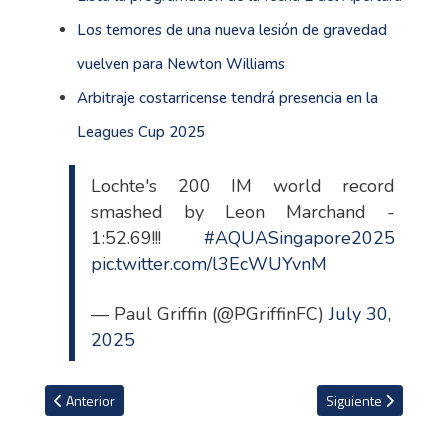
Los temores de una nueva lesión de gravedad
vuelven para Newton Williams
Arbitraje costarricense tendrá presencia en la
Leagues Cup 2025
Lochte's 200 IM world record
smashed by Leon Marchand -
1:52.69!!!
#AQUASingapore2025
pic.twitter.com/l3EcWUYvnM
— Paul Griffin (@PGriffinFC)
July 30,
2025
Artículo anterior: ASOBIGRIE rinde homenaje a una leyenda viva del
Artículo siguiente: A
Anterior
Siguiente