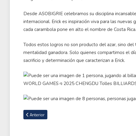
Desde ASOBIGRIE celebramos su disciplina incansable, 
internacional. Erick es inspiración viva para las nueva
cada carambola pone en alto el nombre de Costa Rica
Todos estos logros no son producto del azar, sino del 
mentalidad ganadora. Solo quienes compartimos el dí
sacrificio y determinación que caracterizan a Erick.
Artículo anterior: Costa Rica brilla en el Campeonato Centro
Anterior