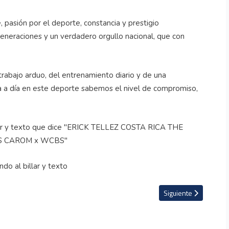
pasión por el deporte, constancia y prestigio
s generaciones y un verdadero orgullo nacional, que con
.
trabajo arduo, del entrenamiento diario y de una
a a día en este deporte sabemos el nivel de compromiso,
americano de Atletismo en Nicaragua
Artículo siguiente: V
Siguiente