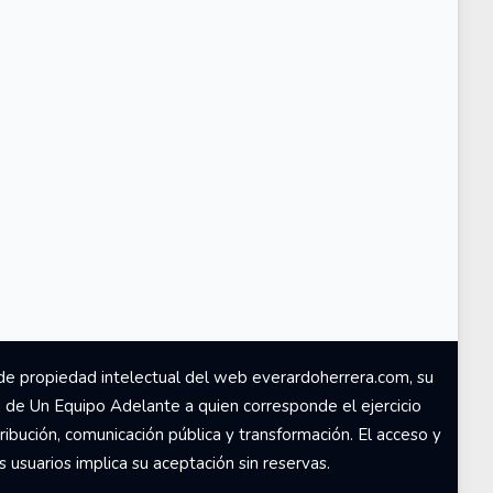
de propiedad intelectual del web everardoherrera.com, su
d de Un Equipo Adelante a quien corresponde el ejercicio
ribución, comunicación pública y transformación. El acceso y
usuarios implica su aceptación sin reservas.