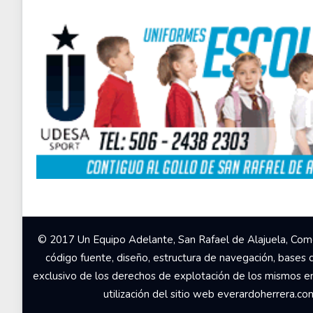
© 2017 Un Equipo Adelante, San Rafael de Alajuela, Come
código fuente, diseño, estructura de navegación, bases 
exclusivo de los derechos de explotación de los mismos en c
utilización del sitio web everardoherrera.c