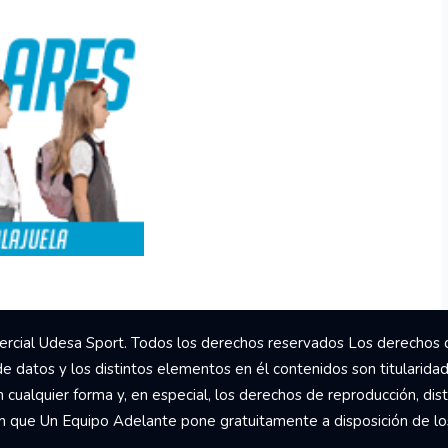
rcial Udesa Sport. Todos los derechos reservados Los derechos 
de datos y los distintos elementos en él contenidos son titularida
ualquier forma y, en especial, los derechos de reproducción, dist
om que Un Equipo Adelante pone gratuitamente a disposición de los 