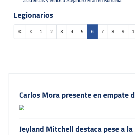
asistencias y vence a Alejandro Bran en Rumanía
Legionarios
1
2
3
4
5
6
7
8
9
1
Página 6 de 1601
Carlos Mora presente en empate del
Jeyland Mitchell destaca pese a la