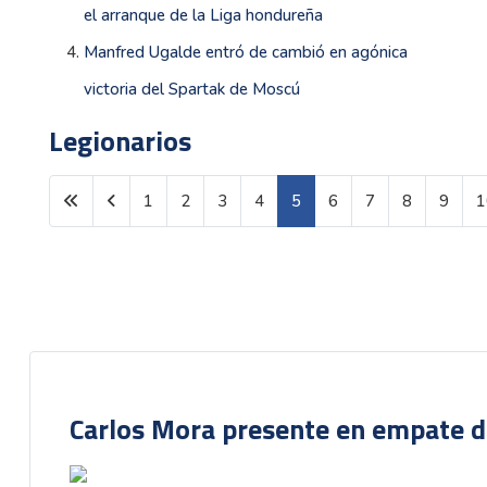
el arranque de la Liga hondureña
Manfred Ugalde entró de cambió en agónica
victoria del Spartak de Moscú
Legionarios
1
2
3
4
5
6
7
8
9
1
Página 5 de 1601
Carlos Mora presente en empate del