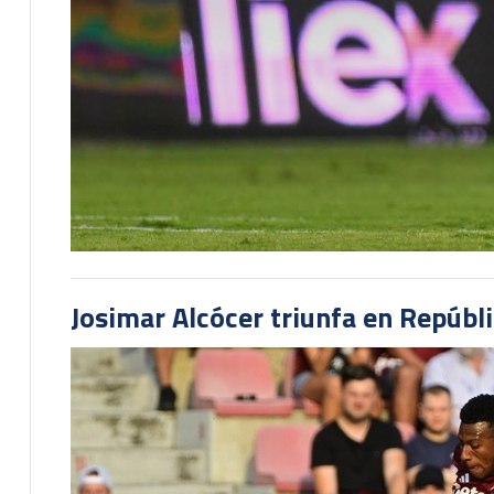
Josimar Alcócer triunfa en Repúbl