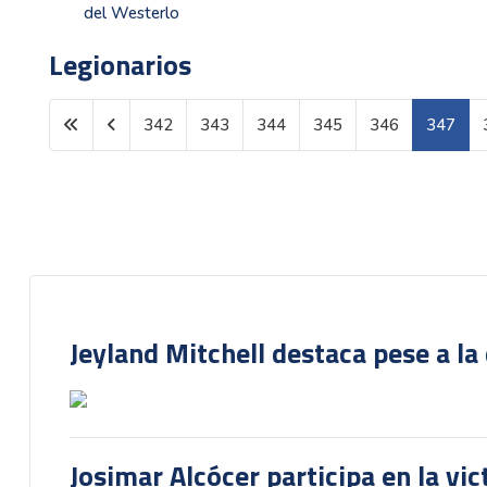
del Westerlo
Legionarios
342
343
344
345
346
347
Página 347 de 1600
Jeyland Mitchell destaca pese a la
Josimar Alcócer participa en la vi