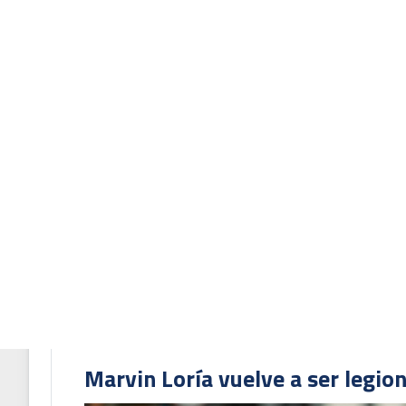
Jeyland Mitchell destaca pese a
al Fenerbahce
Josimar Alcócer participa en la 
Champions League
Marvin Loría vuelve a ser legion