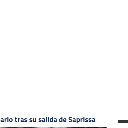
SEL
 la derrota del Sturm Graz frente
victoria del Sparta Praha por la
ario tras su salida de Saprissa