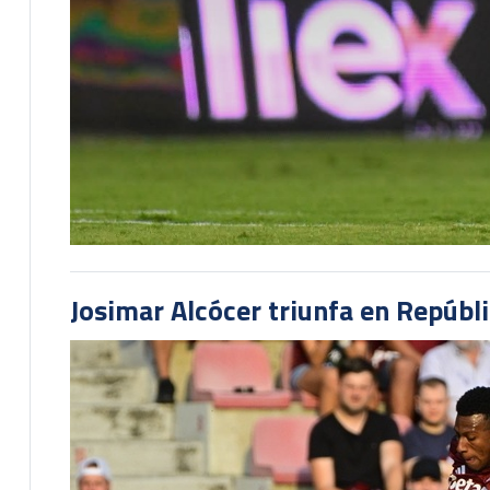
Josimar Alcócer triunfa en Repúbl