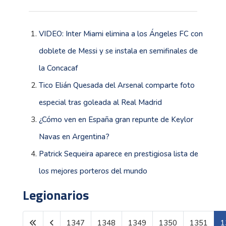
VIDEO: Inter Miami elimina a los Ángeles FC con
doblete de Messi y se instala en semifinales de
la Concacaf
Tico Elián Quesada del Arsenal comparte foto
especial tras goleada al Real Madrid
¿Cómo ven en España gran repunte de Keylor
Navas en Argentina?
Patrick Sequeira aparece en prestigiosa lista de
los mejores porteros del mundo
Legionarios
1347
1348
1349
1350
1351
1
Página 1352 de 1604