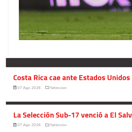
SELECCION
Costa Rica cae ante Estados Unidos 
07 Ago 2026
Seleccion
La Selección Sub-17 venció a El Sal
07 Ago 2026
Seleccion