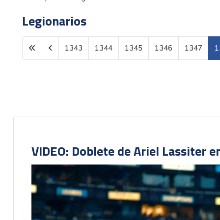
Legionarios
1343
1344
1345
1346
1347
1
Página 1348 de 1602
VIDEO: Doblete de Ariel Lassiter 