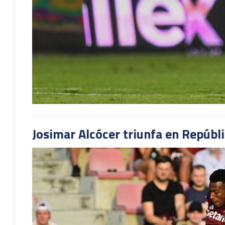
Josimar Alcócer triunfa en Repúbl