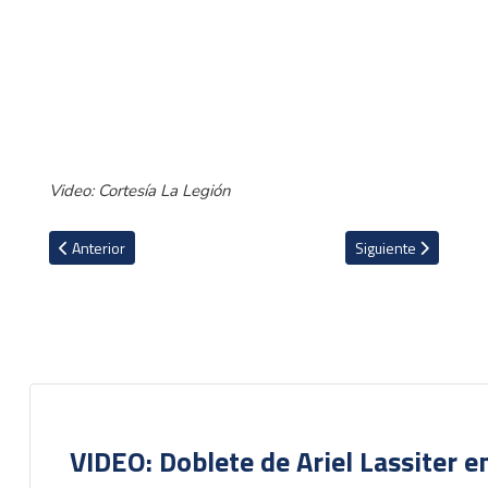
Video: Cortesía La Legión
Artículo anterior: Tico Elián Quesada comenzó campeonato Sub-18 
Artículo siguiente: D
Anterior
Siguiente
VIDEO: Doblete de Ariel Lassiter 