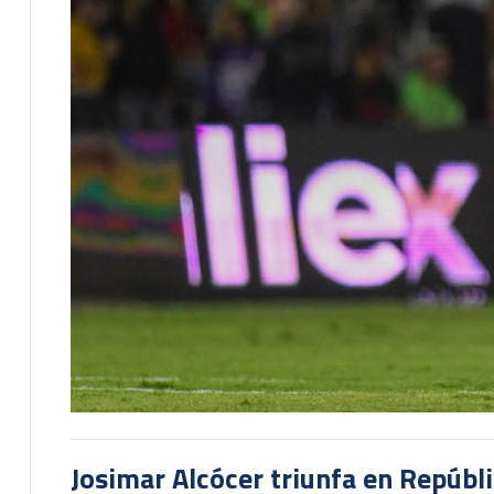
Josimar Alcócer triunfa en Repúbl