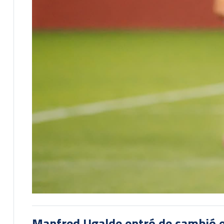
Manfred Ugalde entró de cambió e