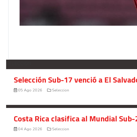
SELECCION
Selección Sub-17 venció a El Salvad
05 Ago 2026
Seleccion
Costa Rica clasifica al Mundial Sub-
04 Ago 2026
Seleccion