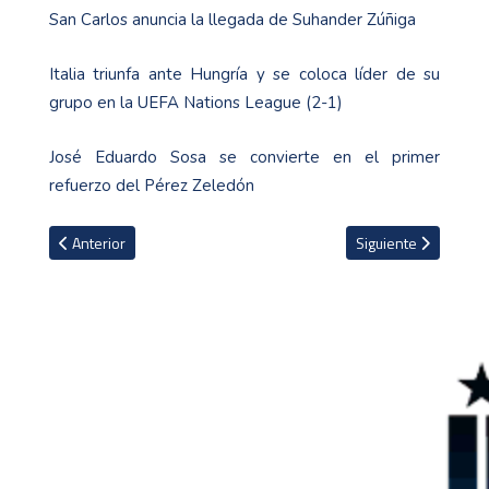
San Carlos anuncia la llegada de Suhander Zúñiga
Italia triunfa ante Hungría y se coloca líder de su
grupo en la UEFA Nations League (2-1)
José Eduardo Sosa se convierte en el primer
refuerzo del Pérez Zeledón
Artículo anterior: Honduras peligra su clasificación a la Copa Oro 2
Artículo siguiente:
Anterior
Siguiente