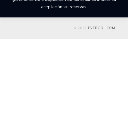
los derechos de reproducción, distribución, comunicación
pública y transformación. El acceso y utilización del sitio web
everardoherrera.com que Un Equipo Adelante pone
gratuitamente a disposición de los usuarios implica su
aceptación sin reservas.
© 2017
EVERGOL.COM