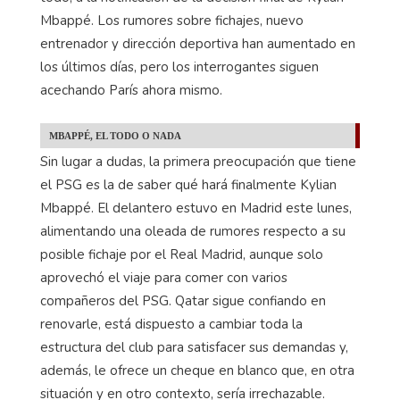
respecto a lo que va a hacer Qatar a partir de junio.
El club todavía no ha dado ni un paso en firme y
sigue en período de reflexión, esperando, sobre
todo, a la notificación de la decisión final de Kylian
Mbappé. Los rumores sobre fichajes, nuevo
entrenador y dirección deportiva han aumentado en
los últimos días, pero los interrogantes siguen
acechando París ahora mismo.
MBAPPÉ, EL TODO O NADA
Sin lugar a dudas, la primera preocupación que tiene
el PSG es la de saber qué hará finalmente Kylian
Mbappé. El delantero estuvo en Madrid este lunes,
alimentando una oleada de rumores respecto a su
posible fichaje por el Real Madrid, aunque solo
aprovechó el viaje para comer con varios
compañeros del PSG. Qatar sigue confiando en
renovarle, está dispuesto a cambiar toda la