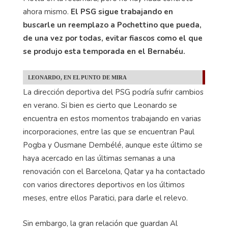
dirección deportiva del campeón de la Ligue 1 no
son muy amplias. Ha sonado Conte, el cual se habría
ofrecido hace dos semanas, también están Low y
Motta en la recámara, pero no hay nada concreto
ahora mismo.
El PSG sigue trabajando en
buscarle un reemplazo a Pochettino que pueda,
de una vez por todas, evitar fiascos como el que
se produjo esta temporada en el Bernabéu.
LEONARDO, EN EL PUNTO DE MIRA
La dirección deportiva del PSG podría sufrir cambios
en verano. Si bien es cierto que Leonardo se
encuentra en estos momentos trabajando en varias
incorporaciones, entre las que se encuentran Paul
Pogba y Ousmane Dembélé, aunque este último se
haya acercado en las últimas semanas a una
renovación con el Barcelona, Qatar ya ha contactado
con varios directores deportivos en los últimos