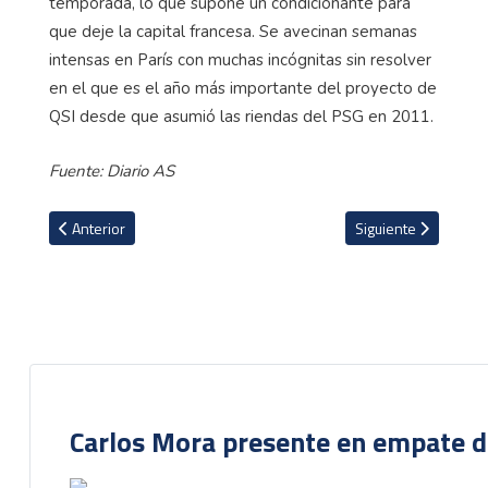
una venta del jugador, pero hay pocos clubes en el
mundo que pueda asumir su ficha salarial. El sueldo
de Neymar asciende a 40 millones de € netos por
temporada, lo que supone un condicionante para
que deje la capital francesa. Se avecinan semanas
intensas en París con muchas incógnitas sin resolver
en el que es el año más importante del proyecto de
QSI desde que asumió las riendas del PSG en 2011.
Fuente: Diario AS
Artículo anterior: La amargura de Óscar Duarte tras descender: ''S
Artículo siguiente: 
Anterior
Siguiente