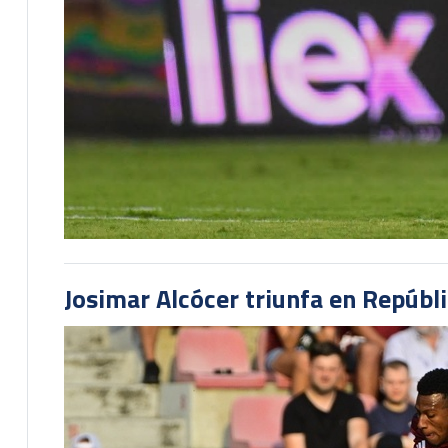
Josimar Alcócer triunfa en Repúbl