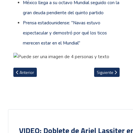
México llega a su octavo Mundial seguido con la
gran deuda pendiente del quinto partido
Prensa estadounidense: ''Navas estuvo
espectacular y demostró por qué los ticos
merecen estar en el Mundial''
Artículo anterior: Bryan Ruiz revela como desea terminar su carre
Artículo siguiente: 
Anterior
Siguiente
VIDEO: Doblete de Ariel Lassiter 