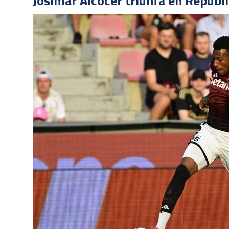
Josimar Alcócer triunfa en Repúbl