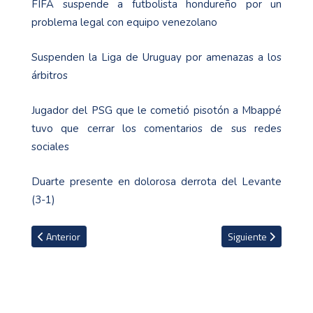
FIFA suspende a futbolista hondureño por un
problema legal con equipo venezolano
Suspenden la Liga de Uruguay por amenazas a los
árbitros
Jugador del PSG que le cometió pisotón a Mbappé
tuvo que cerrar los comentarios de sus redes
sociales
Duarte presente en dolorosa derrota del Levante
(3-1)
Artículo anterior: Así quedaron programados los partidos de repos
Artículo siguiente: L
Anterior
Siguiente