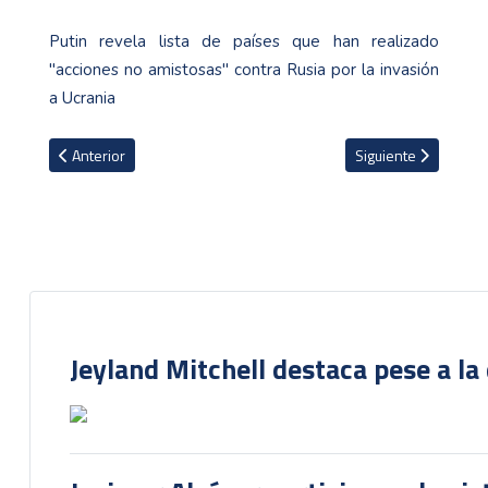
Putin revela lista de países que han realizado
"acciones no amistosas" contra Rusia por la invasión
a Ucrania
Artículo anterior: Lezcano presente en la derrota del Comunicacion
Artículo siguiente: E
Anterior
Siguiente
Jeyland Mitchell destaca pese a la