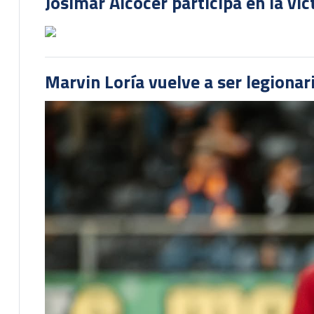
Josimar Alcócer participa en la vi
Marvin Loría vuelve a ser legionari